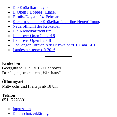
Die Krökelbar Playlist
H-Open I Doppel +Einzel
Family-Day am 24. Februar
Kickern satt – die Krökelbar feiert ihre Neueröffnung
Neueröffnung der Krökelbar
Die Krökelbar zieht um
Hannover Open 2 – 2018
Hannover Open I 2018
Challenger Turnier in der Krökelbar/BLZ am 14.1.
Landesmeisterschaft 2016
Krökelbar
Georgstraße 50B | 30159 Hannover
Durchgang neben dem „Wirtshaus“
Öffnungszeiten
Mittwochs und Freitags ab 18 Uhr
Telefon
0511 7276891
Impressum
Datenschutzerklärung