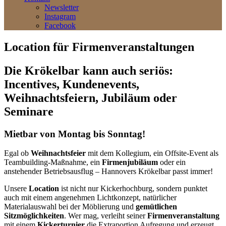
Newsletter
Instagram
Facebook
Location für Firmenveranstaltungen
Die Krökelbar kann auch seriös:
Incentives, Kundenevents,
Weihnachtsfeiern, Jubiläum oder
Seminare
Mietbar von Montag bis Sonntag!
Egal ob
Weihnachtsfeier
mit dem Kollegium, ein Offsite-Event als
Teambuilding-Maßnahme, ein
Firmenjubiläum
oder ein
anstehender Betriebsausflug – Hannovers Krökelbar passt immer!
Unsere
Location
ist nicht nur Kickerhochburg, sondern punktet
auch mit einem angenehmen Lichtkonzept, natürlicher
Materialauswahl bei der Möblierung und
gemütlichen
Sitzmöglichkeiten
. Wer mag, verleiht seiner
Firmenveranstaltung
mit einem
Kickerturnier
die Extraportion Aufregung und erzeugt