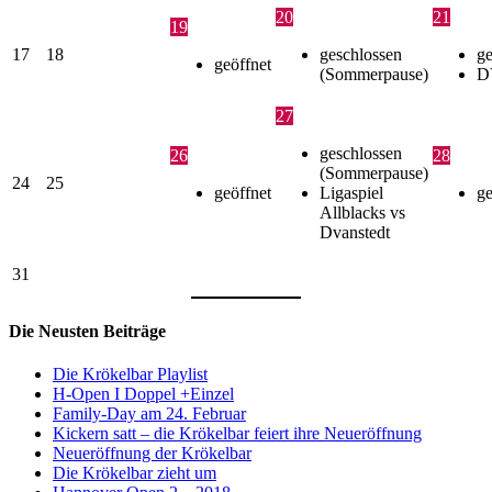
20
21
19
17
18
geschlossen
ge
geöffnet
(Sommerpause)
D
27
geschlossen
26
28
(Sommerpause)
24
25
geöffnet
Ligaspiel
ge
Allblacks vs
Dvanstedt
31
Die Neusten Beiträge
Die Krökelbar Playlist
H-Open I Doppel +Einzel
Family-Day am 24. Februar
Kickern satt – die Krökelbar feiert ihre Neueröffnung
Neueröffnung der Krökelbar
Die Krökelbar zieht um