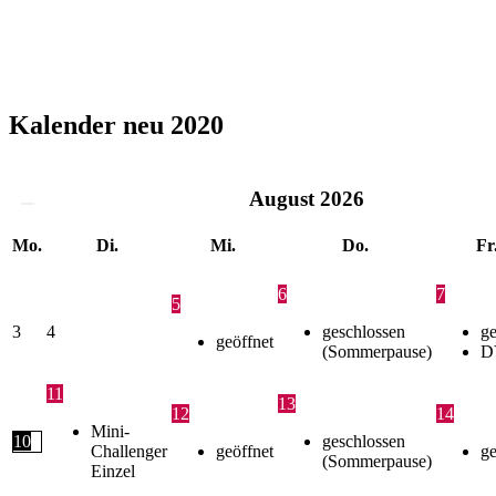
Kalender neu 2020
August
2026
Mo.
Di.
Mi.
Do.
Fr
6
7
5
3
4
geschlossen
ge
geöffnet
(Sommerpause)
D
11
13
12
14
Mini-
10
geschlossen
Challenger
geöffnet
ge
(Sommerpause)
Einzel