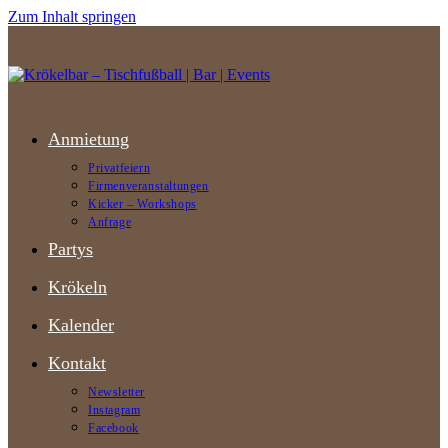
Zum Inhalt springen
Anmietung
Privatfeiern
Firmenveranstaltungen
Kicker – Workshops
Anfrage
Partys
Krökeln
Kalender
Kontakt
Newsletter
Instagram
Facebook