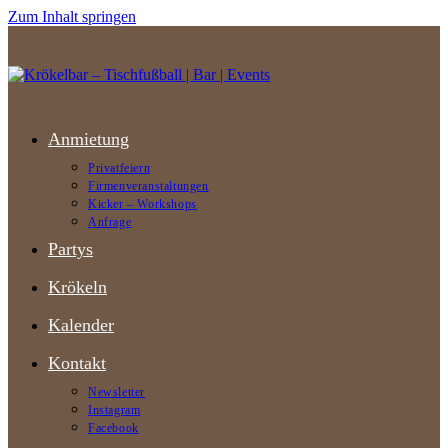
Zum Inhalt springen
Anmietung
Privatfeiern
Firmenveranstaltungen
Kicker – Workshops
Anfrage
Partys
Krökeln
Kalender
Kontakt
Newsletter
Instagram
Facebook