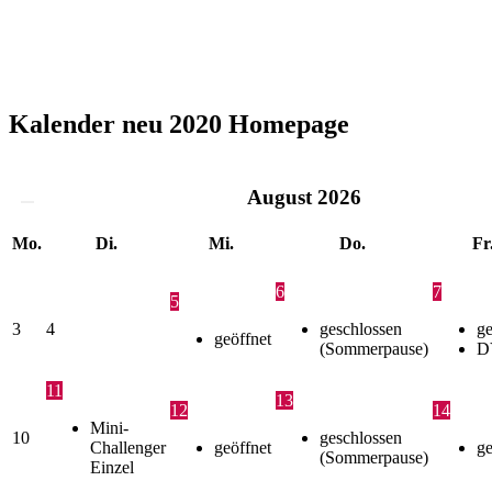
Kalender neu 2020 Homepage
August
2026
Mo.
Di.
Mi.
Do.
Fr
6
7
5
3
4
geschlossen
ge
geöffnet
(Sommerpause)
D
11
13
12
14
Mini-
10
geschlossen
Challenger
geöffnet
ge
(Sommerpause)
Einzel