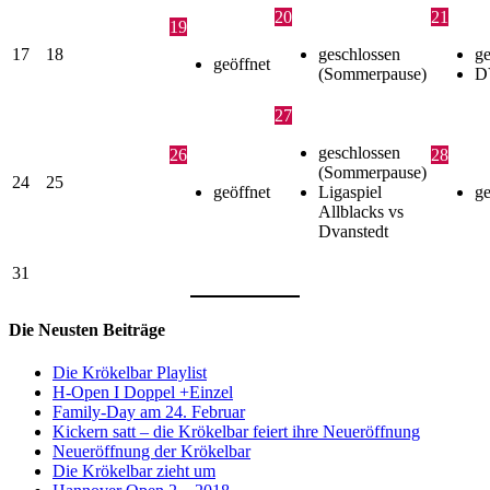
20
21
19
17
18
geschlossen
ge
geöffnet
(Sommerpause)
D
27
geschlossen
26
28
(Sommerpause)
24
25
geöffnet
Ligaspiel
ge
Allblacks vs
Dvanstedt
31
Die Neusten Beiträge
Die Krökelbar Playlist
H-Open I Doppel +Einzel
Family-Day am 24. Februar
Kickern satt – die Krökelbar feiert ihre Neueröffnung
Neueröffnung der Krökelbar
Die Krökelbar zieht um